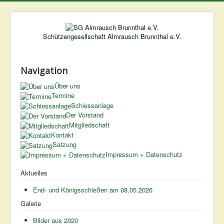
Jahr
Monat
Monat
Jahr
Schützengesellschaft Almrausch Brunnthal e.V.
Navigation
Über uns
Termine
Schiessanlage
Der Vorstand
Mitgliedschaft
Kontakt
Satzung
Impressum + Datenschutz
Aktuelles
End- und Königsschießen am 08.05.2026
Galerie
Bilder aus 2020